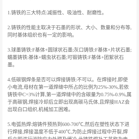
1.铸铁的三大特点:减振性、吸油性、耐磨性。
2.铸铁的性能主取决于石墨的形状、大小、数量和分布等,
同时基体组织也有一定的影响。
3.球墨铸铁:F基体+圆球状石墨;灰口铸铁:F基体+片状石墨;
蠕墨铸铁:基体+蠕虫状石墨;可锻铸铁:F基体+团絮状石
墨。
4.低碳钢焊条是否可以焊接铸铁:不可以。在焊接时,即使
小电流,母材在第一道焊缝中所占的比例为25%-30%,若依
铸铁中C=3%计算,第一道焊缝中的含碳量为0.75%-0.9%,属
于高碳钢,焊接冷却后立即出现高碳马氏体,且焊接HAZ会
出现白口组织,机械加工困难。
5.电弧热焊:熔铸件预热到600-700℃,然后在塑性状态下进
行焊接,焊接温度不低于400℃,为防止焊接过程中开裂,焊