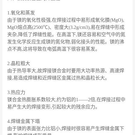
1.氧化和蒸发
由于镁的氧化性极强,在焊接过程中易形成氧化膜(MgO),
MgO熔点高(2500℃)、密度大(3.2g/cm3),易在焊缝中形成
夹杂,降低了焊缝性能。在高温下,镁还容易和空气中的氮
发生化学反应生成镁的氮化物,弱化接头的性能。镁的沸
点不高,这将导致在电弧高温下很容易蒸发。
2.晶粒粗大
由于热导率大,故焊接镁合金时要用大功率热源、高速焊
接,易造成焊缝和近焊缝区金属过热和晶粒长大。
3.热应力
镁合金热膨胀系数较大,约为铝的1——2倍,在焊接过程中
易产生大的焊接变形,引起较大的残余应力。
4.焊缝金属下塌
由于镁的表面张力比铝小,焊接时很容易产生焊缝金属下