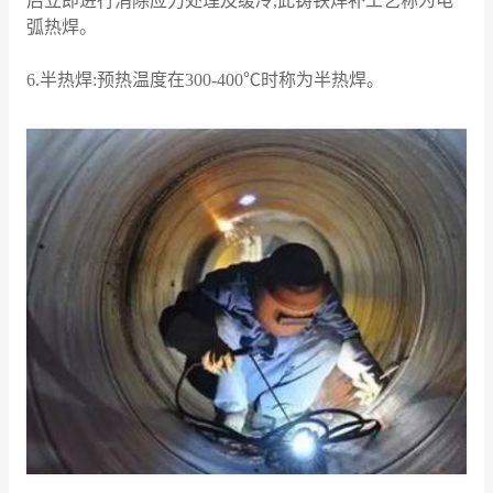
后立即进行消除应力处理及缓冷,此铸铁焊补工艺称为电
弧热焊。
6.半热焊:预热温度在300-400℃时称为半热焊。