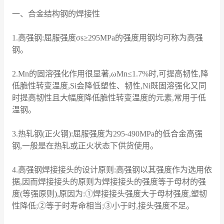
一、合金结构钢的焊接性
1.高强钢:屈服强度σs≥295MPa的强度用钢均可称为高强
钢。
2.Mn的固溶强化作用很显著,ωMn≤1.7%时,可提高韧性,降
低脆性转变温度,Si会降低塑性、韧性,Ni既固溶强化又同
时提高韧性且大幅度降低脆性转变温度的元素,常用于低
温钢。
3.热轧钢(正火钢):屈服强度为295-490MPa的低合金高强
钢,一般是在热轧或正火状态下供货使用。
4.高强钢焊接接头的设计原则:高强钢以其强度作为选用依
据,因而焊接接头的原则为焊接接头的强度等于母材的强
度(等强原则),原因为:①焊接接头强度大于母材强度,塑韧
性降低;②等于时寿命相当;③小于时,接头强度不足。