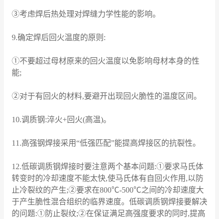
③考虑焊后热处理对焊缝力学性能的影响。
9.确定焊后回火温度的原则:
①不要超过母材原来的回火温度以免影响母材本身的性
能;
②对于有回火的材料,要避开出现回火脆性的温度区间。
10.调质钢:淬火+回火(高温)。
11.高强钢焊接采用“低强匹配”能提高焊接区的抗裂性。
12.低碳调质钢焊接时要注意两个基本问题:①要求马氏体
转变时的冷却速度不能太快,使马氏体有自回火作用,以防
止冷裂纹的产生;②要求在800℃-500℃之间的冷却速度大
于产生脆性混合组织的临界速度。低碳调质钢焊接要解决
的问题:①防止裂纹;②在保证满足高强度要求的同时,提高