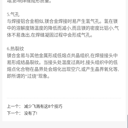
塌,影响焊缝成形质量。
5.气孔
与焊接铝合金相似,镁合金焊接时易产生氢气孔。氢在镁
中的溶解度随温度的降低而减小,而且镁的密度比铝小,气
体不易逸出,在焊缝凝固过程中会形成气孔。
6.热裂纹
镁合金易与其他金属形成低熔点共晶组织,在焊接接头中
易形成结晶裂纹。当接头处温度过高时,接头组织中的低
熔点化合物在晶界处会熔化出现空穴,或产生晶界氧化等,
即所谓的“过烧”现象。
上一个：
减少飞溅有这8个技巧
下一个：
没有了!