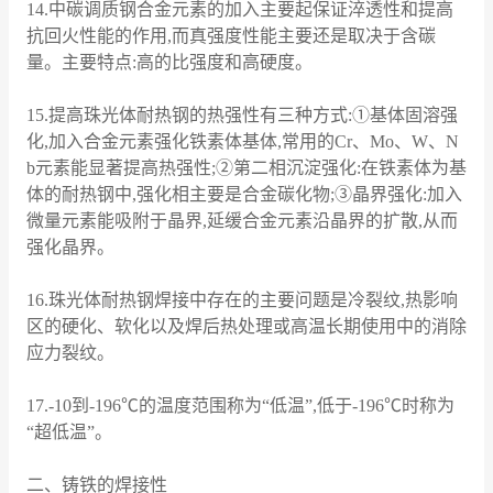
14.中碳调质钢合金元素的加入主要起保证淬透性和提高
抗回火性能的作用,而真强度性能主要还是取决于含碳
量。主要特点:高的比强度和高硬度。
15.提高珠光体耐热钢的热强性有三种方式:①基体固溶强
化,加入合金元素强化铁素体基体,常用的Cr、Mo、W、N
b元素能显著提高热强性;②第二相沉淀强化:在铁素体为基
体的耐热钢中,强化相主要是合金碳化物;③晶界强化:加入
微量元素能吸附于晶界,延缓合金元素沿晶界的扩散,从而
强化晶界。
16.珠光体耐热钢焊接中存在的主要问题是冷裂纹,热影响
区的硬化、软化以及焊后热处理或高温长期使用中的消除
应力裂纹。
17.-10到-196℃的温度范围称为“低温”,低于-196℃时称为
“超低温”。
二、铸铁的焊接性