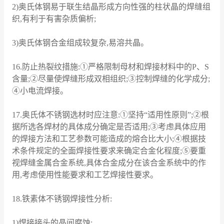
2)奥氏体钢易于联生结晶形成方向性强的柱状晶的焊缝组
织,有利于有害杂质偏析;
3)奥氏体钢合金组成较复杂,易溶共晶。
16.防止热裂纹措施:①严格限制母材和焊接材料中的P、S
含量;②尽量使焊缝形成双相组织;③控制焊缝的化学成分;
④小电流焊接。
17.奥氏体不锈钢选材时应注意:①坚持“适用性原则”;②根
据所选各焊材的具体成分确定是否适用;③考虑具体应用
的焊接方法和工艺参数可能造成的熔合比大小;④根据技
术条件规定的全面焊接性要求来确定合金化程度;⑤要重
视焊缝金属合金系统,具体合金成分在该合金系统中的作
用,考虑使用性能要求和工艺焊接性要求。
18.铁素体不锈钢焊接性分析:
1)焊接接头的晶间腐蚀;