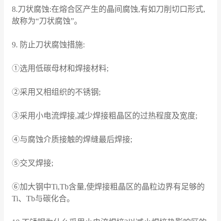
8.刀状腐蚀:在熔合区产生的晶间腐蚀,有如刀削切口形式,
故称为“刀状腐蚀”。
9. 防止刀状腐蚀措施:
①选用低碳母材和焊接材料;
②采用又相组织的不锈钢;
③采用小电流焊接,减少焊接粗晶区的过热程度及宽度;
④与腐蚀介质接触的焊缝最后焊接;
⑤交叉焊接;
⑥加大钢中Ti,Tb含量,使焊接粗晶区的晶粒边界有足够的
Ti、Tb与碳化合。