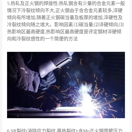
5.热轧及正火钢的焊接性:热轧钢含有少量的合金元素一般
情况下冷裂纹倾向不大,正火钢由于含合金元素较多,淬硬
倾向有所增加,随着正火钢碳当量及板厚的增加,淬硬性及
冷裂纹倾向随之增大。影响因素:⑴碳当量;⑵淬硬倾向;⑶
热影响区最高硬度,热影响区最高硬度是评定钢材淬硬倾
向和冷裂纹感性的一个简便的方法
6.SR裂纹(消除应力裂纹,再热裂纹):含Mo正火钢厚壁压力