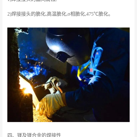
2)焊接接头的脆化,高温脆化,σ相脆化,475℃脆化。
四、镁及镁合金的焊接性